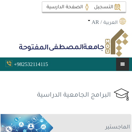
التسجيل
الصفحة الدارسية
العربية
/
AR
+982532114115
البرامج
الجامعية
الدراسية
الماجستير