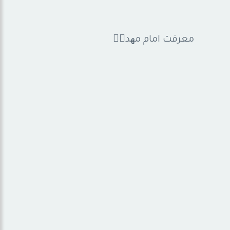
معرفت امام مھدیؑ