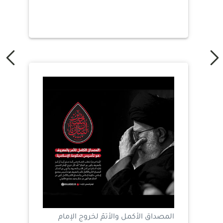
المصداق الأكمل والأتمّ لخروج الإمام