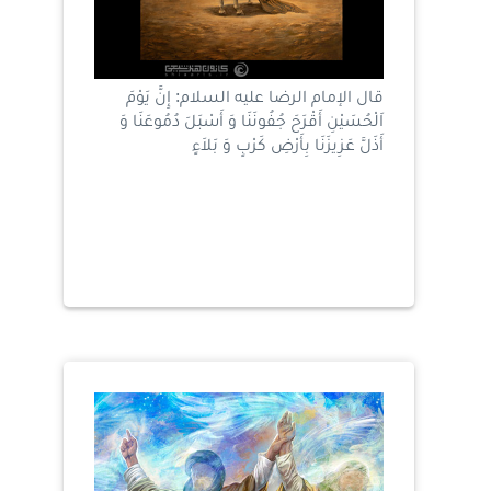
قال الإمام الرضا عليه السلام: إِنَّ يَوْمَ
اَلْحُسَيْنِ أَقْرَحَ جُفُونَنَا وَ أَسْبَلَ دُمُوعَنَا وَ
أَذَلَّ عَزِيزَنَا بِأَرْضِ كَرْبٍ وَ بَلاَءٍ